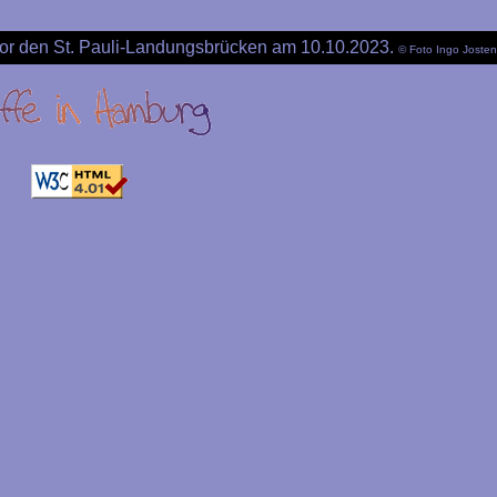
or den St. Pauli-Landungsbrücken am 10.10.2023.
© Foto Ingo Josten