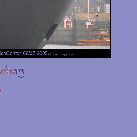
iseCenter, 08/07-2005.
© Foto Ingo Josten.