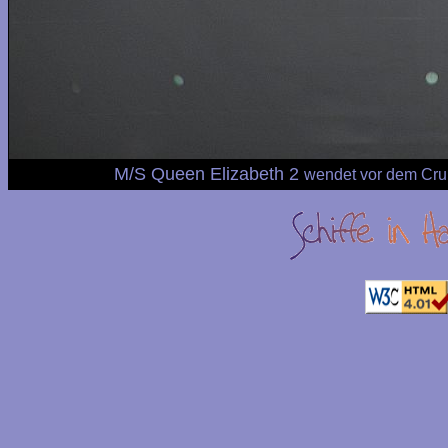
M/S Queen Elizabeth 2
wendet vor dem Cru