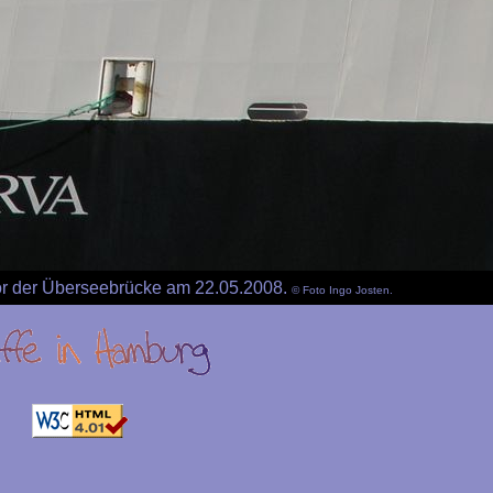
vor der Überseebrücke am 22.05.2008.
© Foto Ingo Josten.