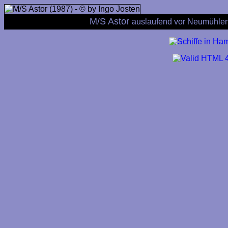
M/S Astor
auslaufend vor Neumühlen