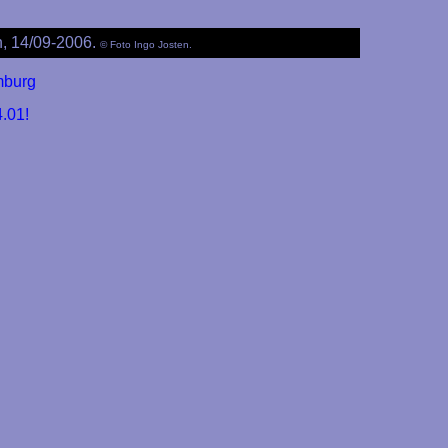
, 14/09-2006.
© Foto Ingo Josten.