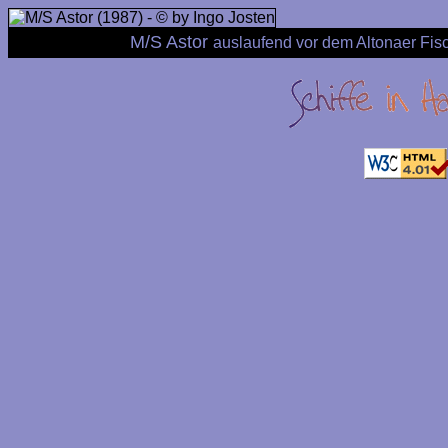
M/S Astor
auslaufend vor dem Altonaer Fis