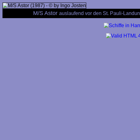
M/S Astor
auslaufend vor den St. Pauli-Landu