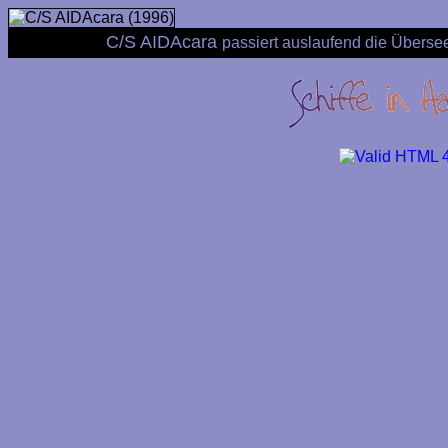
C/S AIDAcara
passiert auslaufend die Übers