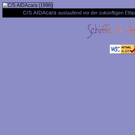
C/S AIDAcara
auslaufend vor der zukünftigen Elb